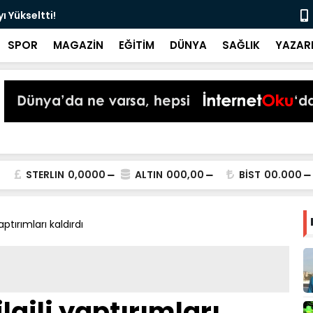
 Yükseltti!
Başkan Kur
SPOR
MAGAZİN
EĞİTİM
DÜNYA
SAĞLIK
YAZAR
STERLIN
0,0000
ALTIN
000,00
BİST
00.000
yaptırımları kaldırdı
ilgili yaptırımları