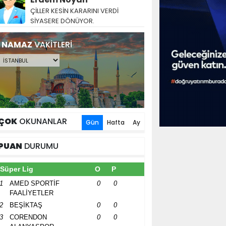
ÇİLLER KESİN KARARINI VERDİ
SİYASERE DÖNÜYOR.
NAMAZ
VAKİTLERİ
ÇOK
OKUNANLAR
Gün
Hafta
Ay
PUAN
DURUMU
Süper Lig
O
P
1
AMED SPORTİF
0
0
FAALİYETLER
2
BEŞİKTAŞ
0
0
3
CORENDON
0
0