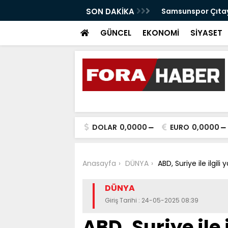
anabilir Bir Tekkeköy İçin Çalışıyoruz"
SON DAKİKA
Samsunspor Çıtayı
GÜNCEL
EKONOMİ
SİYASET
DOLAR
0,0000
EURO
0,0000
Anasayfa
DÜNYA
ABD, Suriye ile ilgili 
DÜNYA
Giriş Tarihi : 24-05-2025 08:39
ABD, Suriye ile 