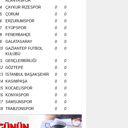
ALANYASPOR
4
ÇAYKUR RİZESPOR
0
0
5
ÇORUM
0
0
6
ERZURUMSPOR
0
0
7
EYÜPSPOR
0
0
8
FENERBAHÇE
0
0
9
GALATASARAY
0
0
10
GAZİANTEP FUTBOL
0
0
KULÜBÜ
11
GENÇLERBİRLİĞİ
0
0
12
GÖZTEPE
0
0
13
İSTANBUL BAŞAKŞEHİR
0
0
14
KASIMPAŞA
0
0
15
KOCAELİSPOR
0
0
16
KONYASPOR
0
0
17
SAMSUNSPOR
0
0
18
TRABZONSPOR
0
0