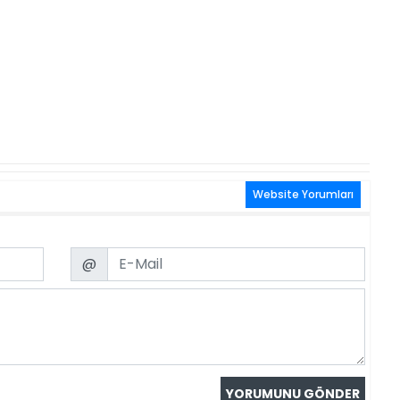
Website Yorumları
Email
@