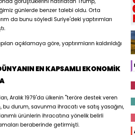
nda görüştüklerini hatırlatan Trump,
tiğimiz günlerde benzer talebi oldu. Orta
ım da bunu söyledi Suriye'deki yaptırımları
tı.
ılan açıklamaya göre, yaptırımların kaldırıldığı
 DÜNYANIN EN KAPSAMLI EKONOMİK
DA
arı, Aralık 1979'da ülkenin "teröre destek veren
n, bu durum, savunma ihracatı ve satış yasağını,
lanımlı ürünlerin ihracatına yönelik belirli
ıtlamaları beraberinde getirmişti.