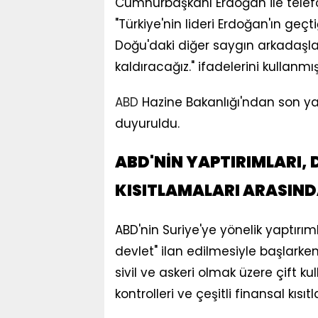
Cumhurbaşkanı Erdoğan ile telefo
"Türkiye'nin lideri Erdoğan'ın geç
Doğu'daki diğer saygın arkadaşlar
kaldıracağız." ifadelerini kullanmış
ABD
Hazine Bakanlığı'ndan son yap
duyuruldu.
ABD'NİN YAPTIRIMLARI,
KISITLAMALARI ARASIN
ABD'nin Suriye'ye yönelik yaptırıml
devlet" ilan edilmesiyle başlarke
sivil ve askeri olmak üzere çift kul
kontrolleri ve çeşitli finansal kıs