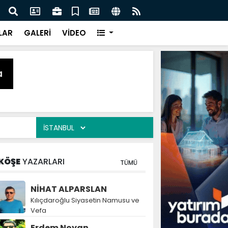
naz: İlkadım’da Gönüllere Dokunuyoruz
İBAD
LAR
GALERİ
VİDEO
KÖŞE
YAZARLARI
TÜMÜ
NİHAT ALPARSLAN
Kılıçdaroğlu Siyasetin Namusu ve
Vefa
Erdem Noyan