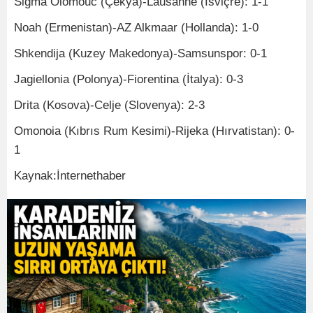
Sigma Olomouc (Çekya)-Lausanne (İsviçre): 1-1
Noah (Ermenistan)-AZ Alkmaar (Hollanda): 1-0
Shkendija (Kuzey Makedonya)-Samsunspor: 0-1
Jagiellonia (Polonya)-Fiorentina (İtalya): 0-3
Drita (Kosova)-Celje (Slovenya): 2-3
Omonoia (Kıbrıs Rum Kesimi)-Rijeka (Hırvatistan): 0-
1
Kaynak:İnternethaber