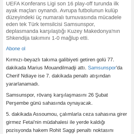
UEFA Konferans Ligi son 16 play-off turunda ilk
ayak maçları oynandı. Avrupa futbolunun kulüp
düzeyindeki üç numaralı turnuvasında mücadele
eden tek Türk temsilcisi Samsunspor,
deplasmanda karşılaştığı Kuzey Makedonya'nın
Shkendija takımını 1-0 mağlup etti.
Abone ol
Kırmızı-beyazlı takıma galibiyeti getiren golü 77.
dakikada Marius Mouandilmadji attı.
Samsunspor
'da
Cherif Ndiaye ise 7. dakikada penaltı atışından
yararlanamadı.
Samsunspor, rövanş karşılaşmasını 26 Şubat
Perşembe günü sahasında oynayacak.
5. dakikada Assoumou, çalımlarla ceza sahasına girer
girmez Fetai'nin müdahalesi ile yerde kaldığı
pozisyonda hakem Rohit Saggi penaltı noktasını